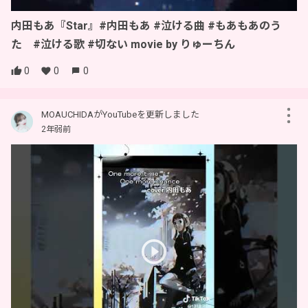
内田もあ『Star』#内田もあ #泣ける曲 #もあもあのう
た #泣ける歌 #切ない movie by りゅーちん
0
0
0
MOAUCHIDAがYouTubeを更新しました
2年弱前