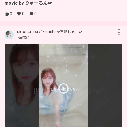
movie by りゅーちん🪽
0
0
0
MOAUCHIDAがYouTubeを更新しました
2年弱前