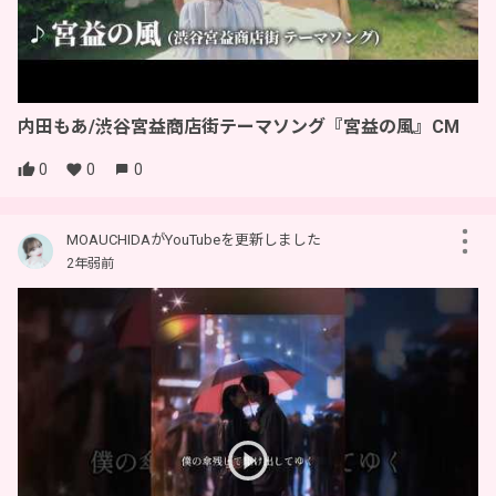
内田もあ/渋谷宮益商店街テーマソング『宮益の風』CM
0
0
0
MOAUCHIDAがYouTubeを更新しました
2年弱前