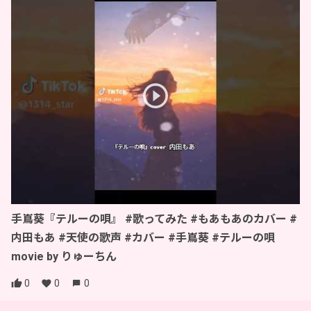
手嶌葵『テルーの唄』 #歌ってみた #もあもあのカバー #
内田もあ #天使の歌声 #カバー #手嶌葵 #テルーの唄
movie by りゅーちん
0
0
0