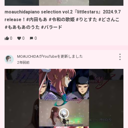
moauchidapiano selection vol.2『littlestars』2024.9.7
release！#内田もあ #令和の歌姫 #りとすた #どさんこ
#もあもあのうた #バラード
0
0
0
MOAUCHIDAがYouTubeを更新しました
2年弱前