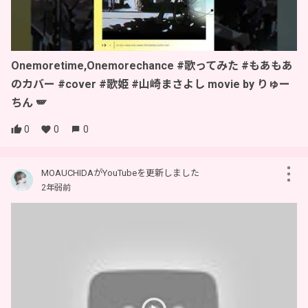
Onemoretime,Onemorechance #歌ってみた #もあもあ
のカバー #cover #歌姫 #山崎まさよし movie by りゅー
ちん 🪽
0
0
0
MOAUCHIDAがYouTubeを更新しました
2年弱前