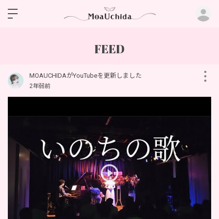
ロ
FEED
MOAUCHIDAがYouTubeを更新しました
2年弱前