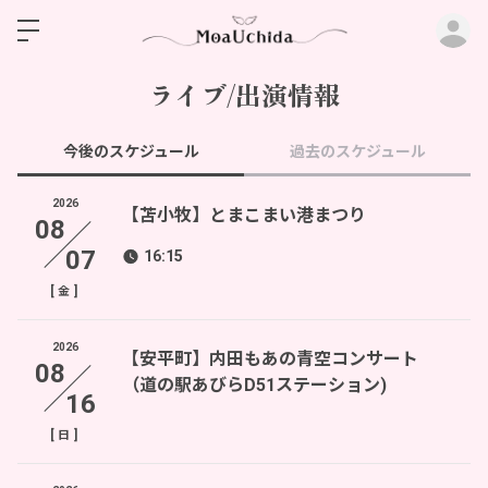
ロ
ライブ/出演情報
今後のスケジュール
過去のスケジュール
2026
【苫小牧】とまこまい港まつり
08
07
16:15
[
]
金
2026
【安平町】内田もあの青空コンサート
08
（道の駅あびらD51ステーション)
16
[
]
日