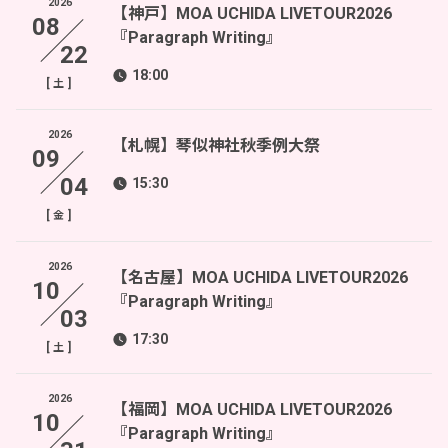
2026
【神戸】MOA UCHIDA LIVETOUR2026
08
『Paragraph Writing』
22
18:00
[
]
土
2026
【札幌】琴似神社秋季例大祭
09
04
15:30
[
]
金
2026
【名古屋】MOA UCHIDA LIVETOUR2026
10
『Paragraph Writing』
03
17:30
[
]
土
2026
【福岡】MOA UCHIDA LIVETOUR2026
10
『Paragraph Writing』