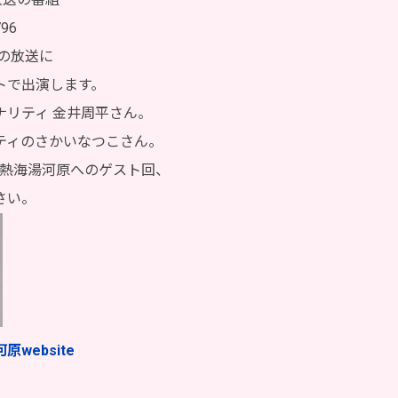
96
日の放送に
トで出演します。
ナリティ 金井周平さん。
ティのさかいなつこさん。
M熱海湯河原へのゲスト回、
さい。
website