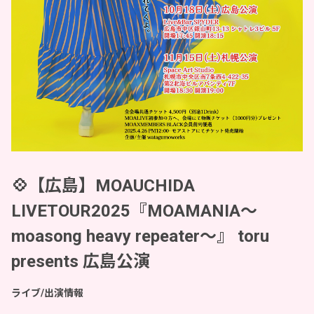
💠【広島】MOAUCHIDA
LIVETOUR2025『MOAMANIA〜
moasong heavy repeater〜』 toru
presents 広島公演
ライブ/出演情報