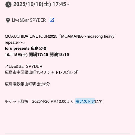
2025/10/18(土) 17:45 -
Live&Bar SPYDER
MOAUCHIDA LIVETOUR2025『MOAMANIA〜moasong heavy
repeater〜』
toru presents 広島
公演
17:45
18:15
(
)
10
月
18
日
土
開場
開演
📍
Live&Bar SPYDER
広島市中区銀山町13-13 シャトレ3ビル 5F
広島電鉄銀山町駅徒歩2分
チケット取扱 2025/4/26 PM12:00より
モアストア
にて