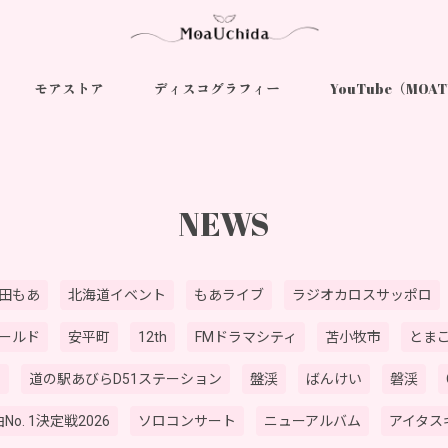
モアストア
ディスコグラフィー
YouTube（MOA
NEWS
田もあ
北海道イベント
もあライブ
ラジオカロスサッポロ
ールド
安平町
12th
FMドラマシティ
苫小牧市
とま
オ
道の駅あびらD51ステーション
盤渓
ばんけい
磐渓
No. 1決定戦2026
ソロコンサート
ニューアルバム
アイタス