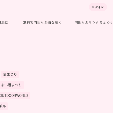
ログイン
TUBE）
無料で内田もあ曲を聴く
内田もあリンクまとめ
夏まつり
こまい港まつり
OUTDOORWORLD
ギル