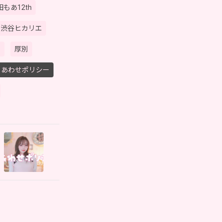
もあ12th
渋谷ヒカリエ
す
厚別
しあわせポリシー