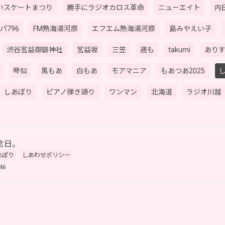
いスケートまつり
勝手にラジオカロス革命
ニューエイト
内田
パ796
FM熱海湯河原
エフエム熱海湯河原
島みやえい子
渋谷宮益御嶽神社
宮益坂
三笠
週も
takumi
あり
琴似
黒もあ
白もあ
モアマニア
もあつあ2025
しあぽり
ピアノ弾き語り
ワンマン
北海道
ラジオ川越
念日。
あぽり
しあわせポリシー
46