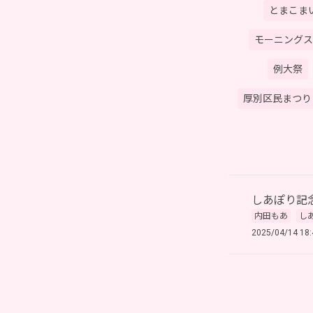
とまこま
モーニングス
例大祭
厚別区民まつり
しあぽり記
内田もあ
し
2025/04/14 18: