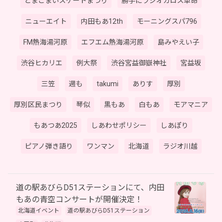
とまこまいスケートまつり
勝手にラジオカロス革命
ニューエイト
内田もあ12th
モーニングスパ796
FM熱海湯河原
エフエム熱海湯河原
島みやえい子
渋谷ヒカリエ
例大祭
渋谷宮益御嶽神社
宮益坂
三笠
週も
takumi
ありす
厚別
厚別区民まつり
琴似
黒もあ
白もあ
モアマニア
もあつあ2025
しあわせポリシー
しあぽり
ピアノ弾き語り
ワンマン
北海道
ラジオ川越
道の駅あびらD51ステーションにて、内田
もあの青空コンサートが開催決定！
北海道イベント
道の駅あびらD51ステーション