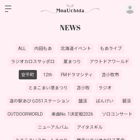
ロ
NEWS
ALL
内田もあ
北海道イベント
もあライブ
ラジオカロスサッポロ
夏まつり
アウトドアワールド
安平町
12th
FMドラマシティ
苫小牧市
とまこまい港まつり
苫小牧
ラジオ
道の駅あびらD51ステーション
盤渓
ばんけい
磐渓
OUTDOORWORLD
楽曲No. 1決定戦2026
ソロコンサート
ニューアルバム
アイタスギル