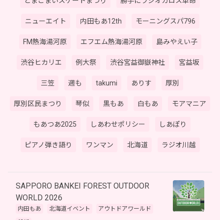
とまこまいスケートまつり
勝手にラジオカロス革命
ニューエイト
内田もあ12th
モーニングスパ796
FM熱海湯河原
エフエム熱海湯河原
島みやえい子
渋谷ヒカリエ
例大祭
渋谷宮益御嶽神社
宮益坂
三笠
週も
takumi
ありす
厚別
厚別区民まつり
琴似
黒もあ
白もあ
モアマニア
もあつあ2025
しあわせポリシー
しあぽり
ピアノ弾き語り
ワンマン
北海道
ラジオ川越
SAPPORO BANKEI FOREST OUTDOOR
WORLD 2026
内田もあ
北海道イベント
アウトドアワールド