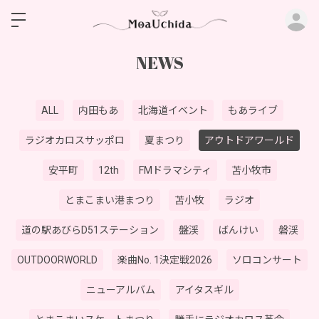
ロ
NEWS
ALL
内田もあ
北海道イベント
もあライブ
ラジオカロスサッポロ
夏まつり
アウトドアワールド
安平町
12th
FMドラマシティ
苫小牧市
とまこまい港まつり
苫小牧
ラジオ
道の駅あびらD51ステーション
盤渓
ばんけい
磐渓
OUTDOORWORLD
楽曲No. 1決定戦2026
ソロコンサート
ニューアルバム
アイタスギル