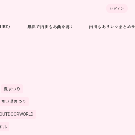
ログイン
TUBE）
無料で内田もあ曲を聴く
内田もあリンクまとめ
夏まつり
こまい港まつり
OUTDOORWORLD
ギル