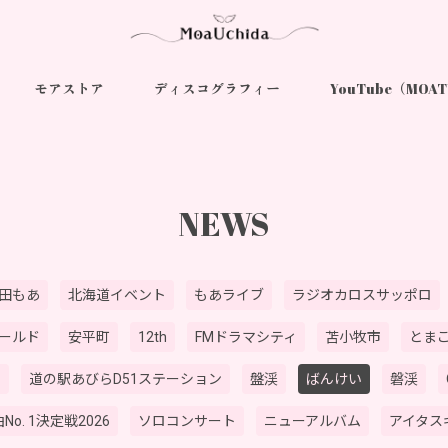
モアストア
ディスコグラフィー
YouTube（MOA
NEWS
田もあ
北海道イベント
もあライブ
ラジオカロスサッポロ
ールド
安平町
12th
FMドラマシティ
苫小牧市
とま
オ
道の駅あびらD51ステーション
盤渓
ばんけい
磐渓
No. 1決定戦2026
ソロコンサート
ニューアルバム
アイタス