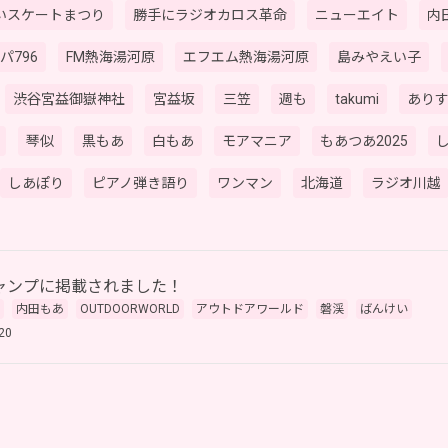
いスケートまつり
勝手にラジオカロス革命
ニューエイト
内田
パ796
FM熱海湯河原
エフエム熱海湯河原
島みやえい子
渋谷宮益御嶽神社
宮益坂
三笠
週も
takumi
あり
琴似
黒もあ
白もあ
モアマニア
もあつあ2025
しあぽり
ピアノ弾き語り
ワンマン
北海道
ラジオ川越
ャンプに掲載されました！
内田もあ
OUTDOORWORLD
アウトドアワールド
磐渓
ばんけい
20